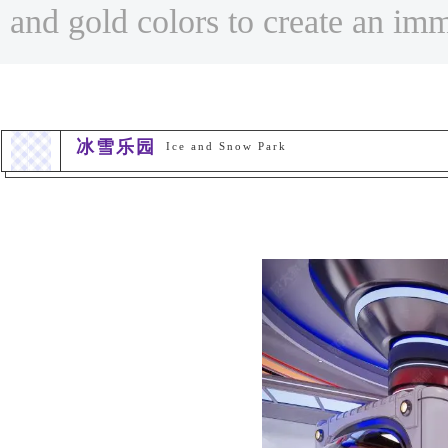
and gold colors to create an imm
冰雪乐园
Ice and Snow Park