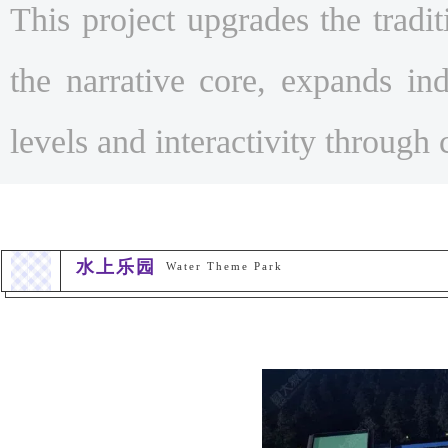
This project upgrades the tradi
the narrative core, expands i
levels and interactivity through 
水上乐园
Water Theme Park