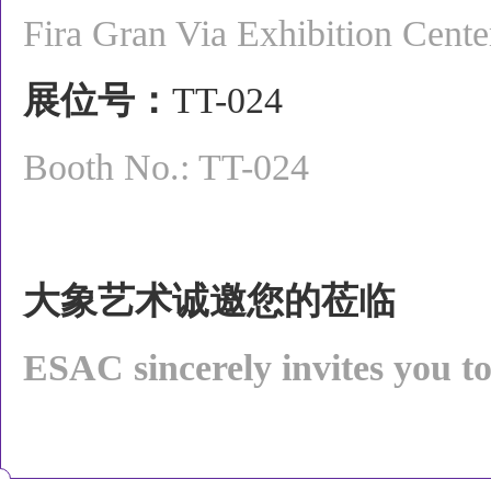
Fira Gran Via Exhibition Cente
展位号：
TT-024
Booth No.: TT-024
大象艺术诚邀您的莅临
ESAC sincerely invites you to 