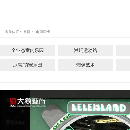
当前位置：
首页
>
电商详情
全业态室内乐园
潮玩运动馆
冰雪/萌宠乐园
蜡像艺术