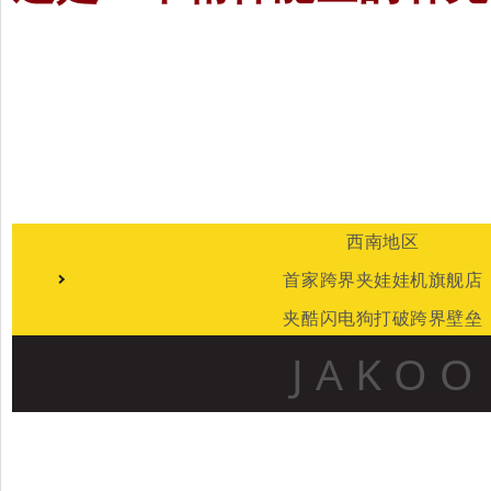
西南地区
首家
跨界夹娃娃机旗舰店
夹酷闪电狗打破跨界壁垒
J A K O O