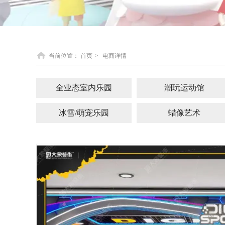
当前位置：
首页
>
电商详情
全业态室内乐园
潮玩运动馆
冰雪/萌宠乐园
蜡像艺术