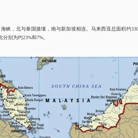
峡，北与泰国接壤，南与新加坡相连。马来西亚总面积约330,
分别为约23%和7%。