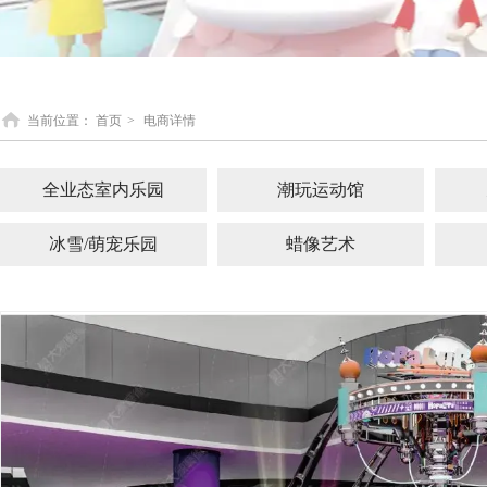
当前位置：
首页
>
电商详情
全业态室内乐园
潮玩运动馆
冰雪/萌宠乐园
蜡像艺术