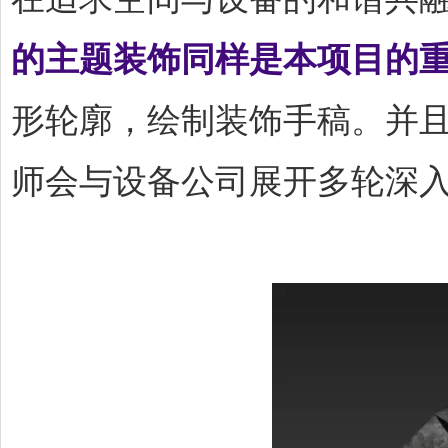
的主题装饰同样是本项目的
形轮廓，绘制装饰手稿。并
师会与设备公司展开多轮深