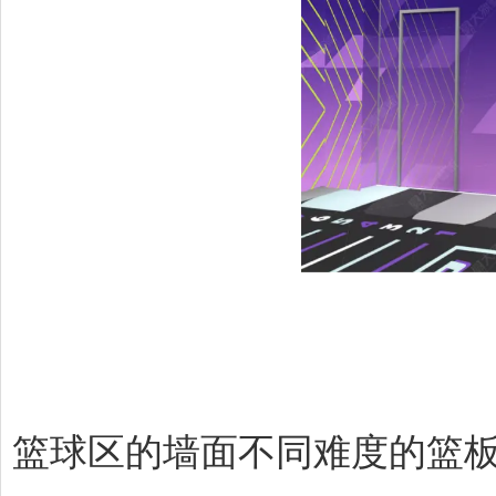
篮球区的墙面不同难度的篮