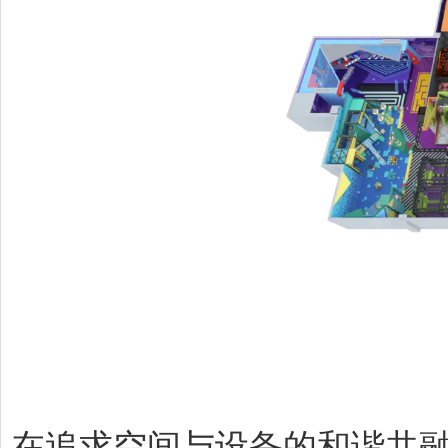
在追求空间与设备的和谐共