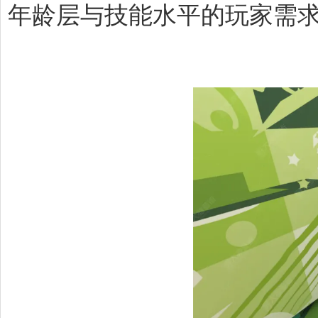
年龄层与技能水平的玩家需